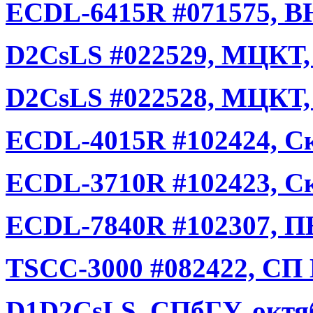
ECDL-6415R #071575, 
D2CsLS #022529, МЦКТ,
D2CsLS #022528, МЦКТ,
ECDL-4015R #102424, Ск
ECDL-3710R #102423, Ск
ECDL-7840R #102307, П
TSCC-3000 #082422, СП
D1D2CsLS, СПбГУ, октя