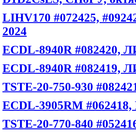
LIHV170 #072425, #0924
2024
ECDL-8940R #082420, Л
ECDL-8940R #082419, Л
TSTE-20-750-930 #08242
ECDL-3905RM #062418,
TSTE-20-770-840 #052416