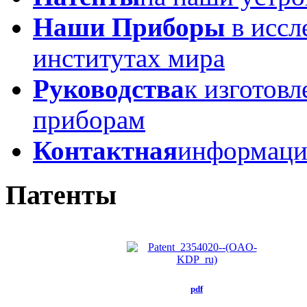
Наши Приборы
в иссл
институтах мира
Руководства
к изготов
приборам
Контактная
информаци
Патенты
pdf