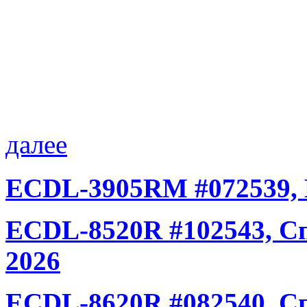
далее
ECDL-3905RM #072539,
ECDL-8520R #102543, С
2026
ECDL-8620R #082540, С