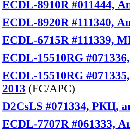
ECDL-8910R #011444, А
ECDL-8920R #111340, Аш
ECDL-6715R #111339, МГ
ECDL-15510RG #071336,
ECDL-15510RG #071335,
2013
(FC/APC)
D2CsLS #071334, РКЦ, а
ECDL-7707R #061333, А