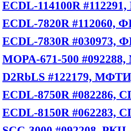
ECDL-114100R #112291, 
ECDL-7820R #112060, Ф
ECDL-7830R #030973, Ф
MOPA-671-500 #092288, 
D2RbLS #122179, МФТИ,
ECDL-8750R #082286, СП
ECDL-8150R #062283, СП
SCC-3000 #092208, РКЦ,