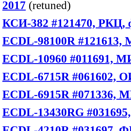
2017
(retuned)
КСИ-382 #121470, РКЦ, 
ECDL-98100R #121613, 
ECDL-10960 #011691, М
ECDL-6715R #061602, ОИ
ECDL-6915R #071336, М
ECDL-13430RG #031695
ECDL-4210R #031697, Ф