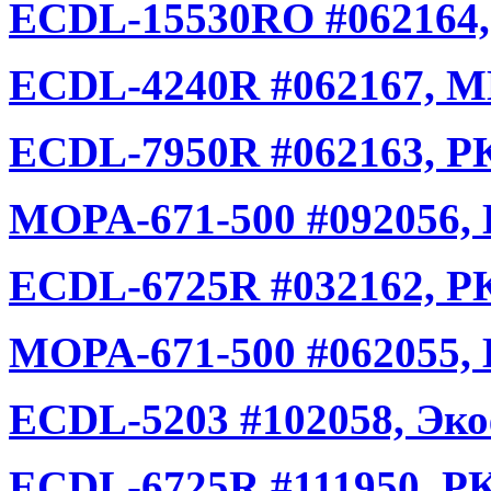
ECDL-15530RO #062164, 
ECDL-4240R #062167, 
ECDL-7950R #062163, Р
MOPA-671-500 #092056,
ECDL-6725R #032162, РК
MOPA-671-500 #062055,
ECDL-5203 #102058, Эко
ECDL-6725R #111950, РК