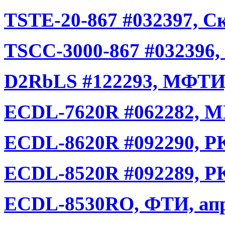
TSTE-20-867 #032397, С
TSCC-3000-867 #032396,
D2RbLS #122293, МФТИ,
ECDL-7620R #062282, М
ECDL-8620R #092290, РК
ECDL-8520R #092289, РК
ECDL-8530RO, ФТИ, апр