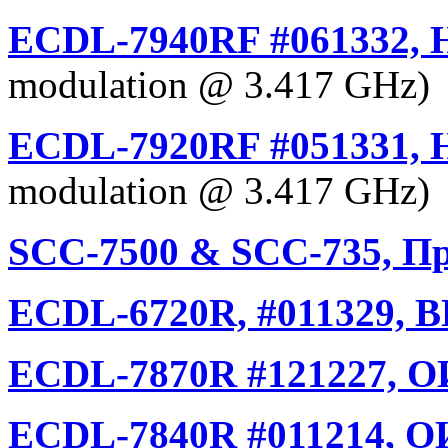
ECDL-7940RF #061332, 
modulation @ 3.417 GHz)
ECDL-7920RF #051331, 
modulation @ 3.417 GHz)
SCC-7500 & SCC-735, Пр
ECDL-6720R, #011329, В
ECDL-7870R #121227, О
ECDL-7840R #011214, О