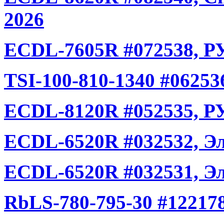
2026
ECDL-7605R #072538, РУ
TSI-100-810-1340 #06253
ECDL-8120R #052535, РУ
ECDL-6520R #032532, Эл
ECDL-6520R #032531, Эл
RbLS-780-795-30 #122178