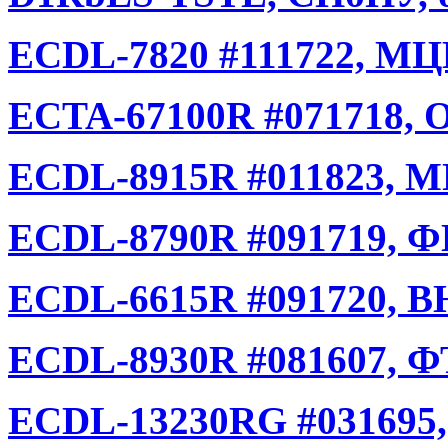
ECDL-7820 #111722, МЦК
ECTA-67100R #071718, О
ECDL-8915R #011823, М
ECDL-8790R #091719, Ф
ECDL-6615R #091720, 
ECDL-8930R #081607, Ф
ECDL-13230RG #031695