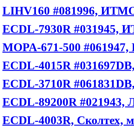
LIHV160 #081996, ИТМО
ECDL-7930R #031945, И
MOPA-671-500 #061947,
ECDL-4015R #031697DB
ECDL-3710R #061831DB,
ECDL-89200R #021943, Л
ECDL-4003R, Сколтех, м