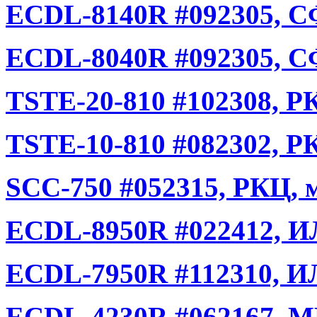
ECDL-8140R #092305, 
ECDL-8040R #092305, 
TSTE-20-810 #102308, Р
TSTE-10-810 #082302, Р
SCC-750 #052315, РКЦ, 
ECDL-8950R #022412, И
ECDL-7950R #112310, И
ECDL-4230R #062167, М