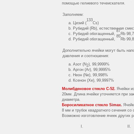
помощью гелиевого течеискателя.
Заполняем:
133
Цезий (
Cs)
Рубидий (Rb), естественная сме
87
Рубидий обогащенный,
Rb 98,
85
Рубидий обогащенный,
Rb 99,
Дополнительно ячейки могут быть на
давления и соотношения:
Азот (N
), 99,9999%
2
Аргон (Ar), 99,9995%
Неон (Ne), 99,998%
Ксенон (Xe), 99,9997%
Молибденовое стекло С-52.
Ячейки из
20мм. Длина ячейки уточняется при за
диаметра.
Боросиликатное стекло Simax.
Ячейк
8 мм и трубок квадратного сечения со 
Возможно изготовление ячеек других р
I.
II.