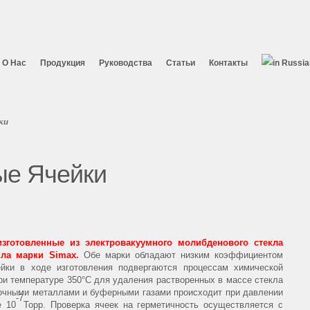
O Нас
Продукция
Руководства
Статьи
Контакты
ки
ые Ячейки
зготовленные из электровакуумного молибденового стекла
кла марки Simax.
Обе марки обладают низким коэффициентом
ейки в ходе изготовления подвергаются процессам химической
при температуре 350°С для удаления растворенных в массе стекла
лочными металлами и буферными газами происходит при давлении
-7
е 10
Торр. Проверка ячеек на герметичность осуществляется с