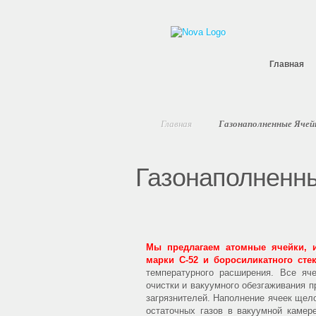
Главная
Главная
Газонаполненные Ячей
Газонаполненн
Мы предлагаем атомные ячейки, и
марки С-52 и боросиликатного сте
температурного расширения. Все яч
очистки и вакуумного обезгаживания 
загрязнителей. Наполнение ячеек ще
остаточных газов в вакуумной камер