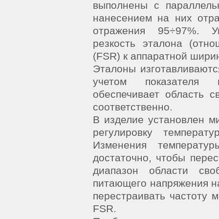
выполнены с параллель
нанесением на них отр
отражения 95÷97%. У
резкость эталона (отн
(FSR) к аппаратной ширин
Эталоны изготавливаются
учетом показателя п
обеспечивает область с
соответственно.
В изделие установлен м
регулировку температ
Изменения температур
достаточно, чтобы перес
диапазон области сво
питающего напряжения на
перестраивать частоту м
FSR.