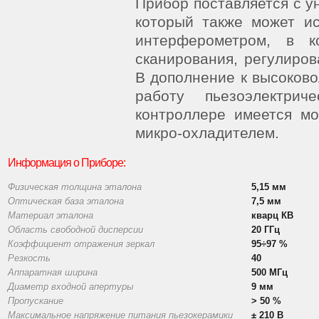
Прибор поставляется с 
который также может и
интерферометром, в к
сканирования, регулиров
В дополнение к высоков
работу пьезоэлектрич
контроллере имеется мо
микро-охладителем.
Информация о Приборе:
Физическая толщина эталона
5,15 мм
Оптическая база эталона
7,5 мм
Материал эталона
кварц КВ
Область свободной дисперсии
20 ГГц
Коэффициент отражения зеркал
95÷97 %
Резкость
40
Аппаратная ширина
500 МГц
Диаметр входной апертуры
9 мм
Пропускание
> 50 %
Максимальное напряжение питания пьезокерамики
± 210 В